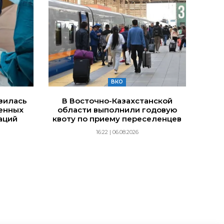
ВКО
изилась
В Восточно-Казахстанской
енных
области выполнили годовую
аций
квоту по приему переселенцев
16:22 | 06.08.2026