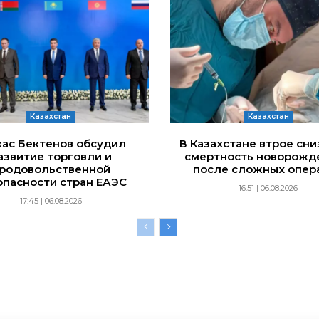
Казахстан
Казахстан
ас Бектенов обсудил
В Казахстане втрое сн
азвитие торговли и
смертность новорожд
родовольственной
после сложных опер
опасности стран ЕАЭС
16:51 | 06.08.2026
17:45 | 06.08.2026