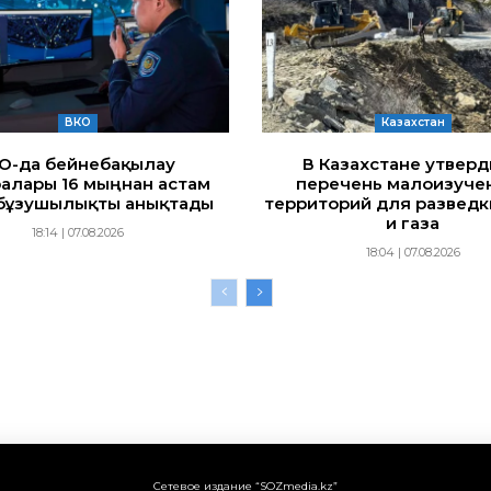
ВКО
Казахстан
ҚО-да бейнебақылау
В Казахстане утвер
алары 16 мыңнан астам
перечень малоизуче
бұзушылықты анықтады
территорий для разведк
и газа
18:14 | 07.08.2026
18:04 | 07.08.2026
Сетевое издание “SOZmedia.kz”