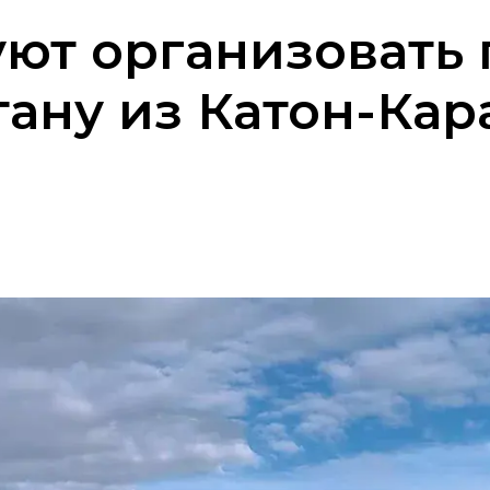
уют организовать
тану из Катон-Кар