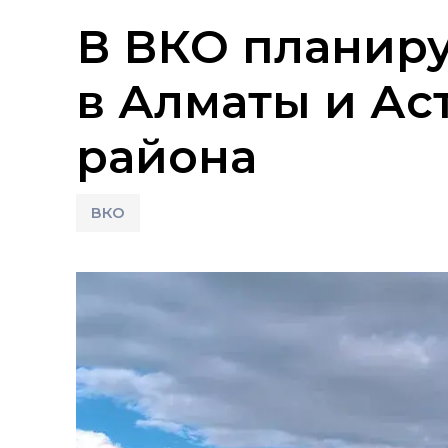
В ВКО планир
в Алматы и Ас
района
ВКО