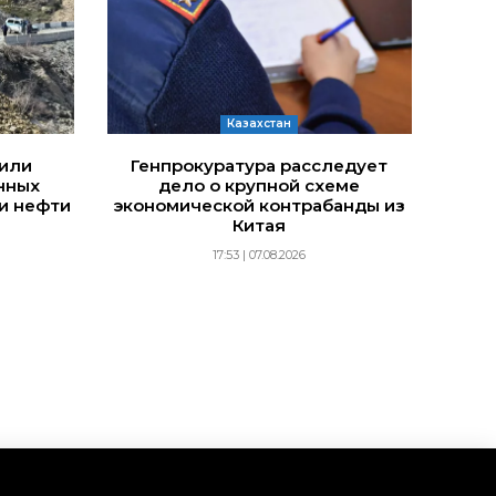
Казахстан
дили
Генпрокуратура расследует
нных
дело о крупной схеме
и нефти
экономической контрабанды из
Китая
17:53 | 07.08.2026