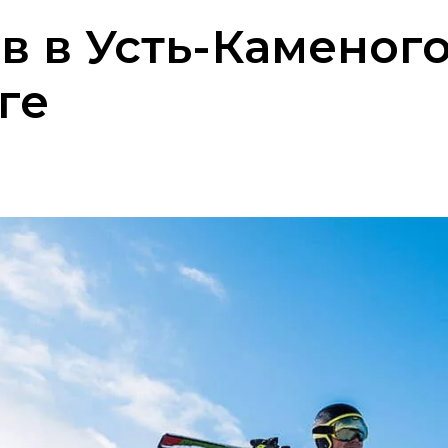
ов в Усть-Каменог
ге