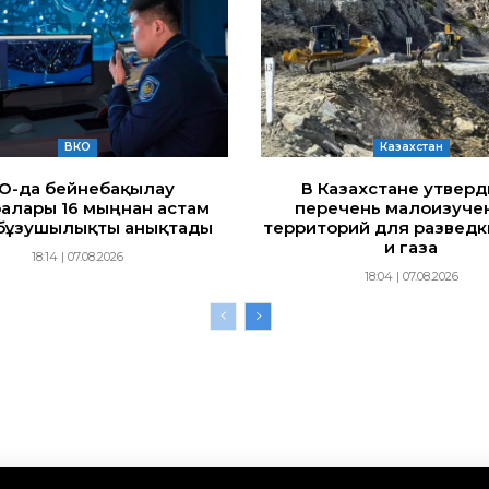
ВКО
Казахстан
ҚО-да бейнебақылау
В Казахстане утвер
алары 16 мыңнан астам
перечень малоизуче
бұзушылықты анықтады
территорий для разведк
и газа
18:14 | 07.08.2026
18:04 | 07.08.2026