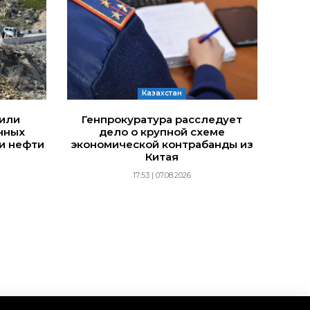
Казахстан
дили
Генпрокуратура расследует
нных
дело о крупной схеме
и нефти
экономической контрабанды из
Китая
17:53 | 07.08.2026