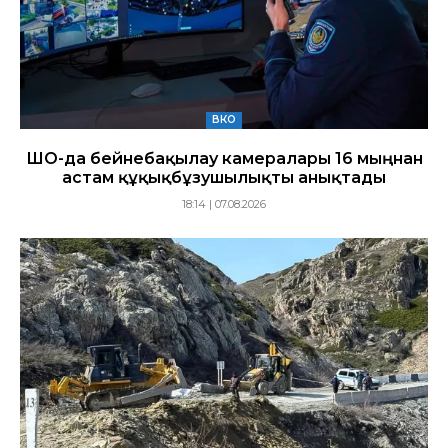
ВКО
ШҚО-да бейнебақылау камералары 16 мыңнан
астам құқықбұзушылықты анықтады
18:14 | 07.08.2026