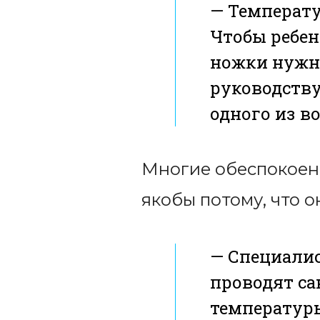
— Температу
Чтобы ребено
ножки нужна
руководству
одного из в
Многие обеспокоены
якобы потому, что о
— Специалис
проводят са
температуры