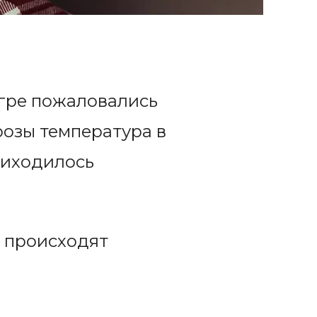
огре пожаловались
розы температура в
риходилось
у происходят