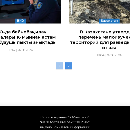
ВКО
Казахстан
ҚО-да бейнебақылау
В Казахстане утвер
алары 16 мыңнан астам
перечень малоизуче
бұзушылықты анықтады
территорий для разведк
и газа
18:14 | 07.08.2026
18:04 | 07.08.2026
Сетевое издание “SOZmedia.kz”
№KZ09VPY00064954 от 20.02.2023
выдано Комитетом информации