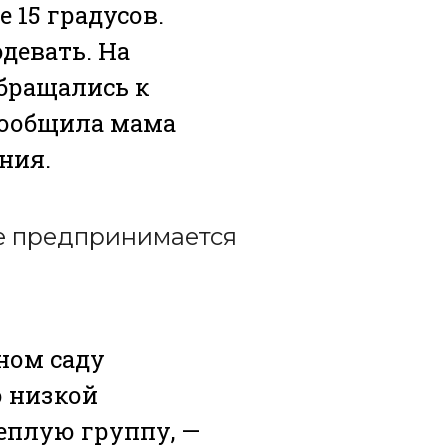
 15 градусов.
одевать. На
Обращались к
 сообщила мама
ния.
не предпринимается
ном саду
ю низкой
теплую группу, —