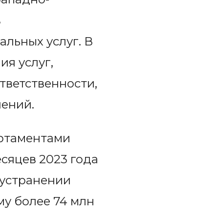
в
льных услуг. В
ия услуг,
тветственности,
ений.
артаментами
сяцев 2023 года
 устранении
у более 74 млн