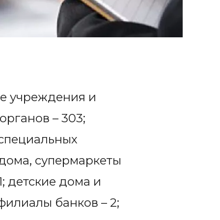
ые учреждения и
рганов – 303;
 специальных
, дома, супермаркеты
1; детские дома и
филиалы банков – 2;