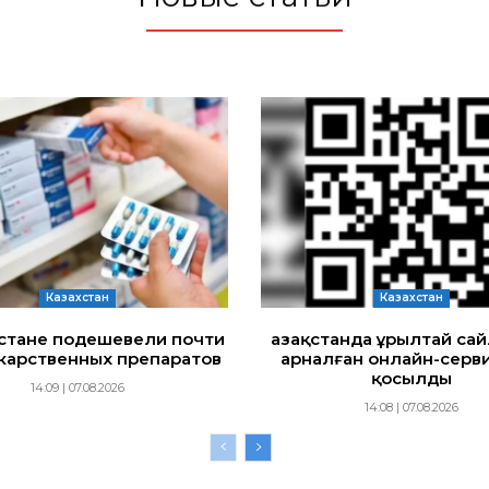
Казахстан
Казахстан
хстане подешевели почти
Қазақстанда Құрылтай са
карственных препаратов
арналған онлайн-серви
қосылды
14:09 | 07.08.2026
14:08 | 07.08.2026