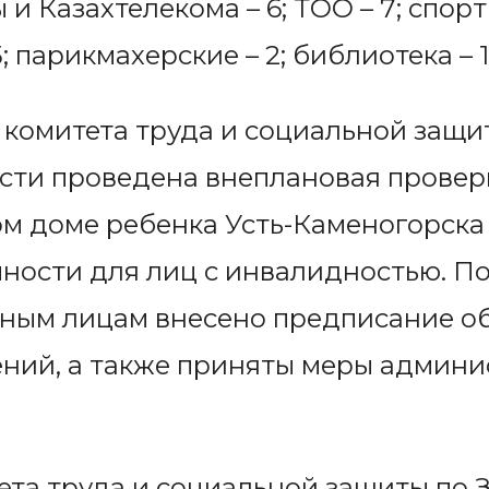
 и Казахтелекома – 6; ТОО – 7; спо
 5; парикмахерские – 2; библиотека – 1;
 комитета труда и социальной защи
сти проведена внеплановая провер
м доме ребенка Усть-Каменогорска 
ности для лиц с инвалидностью. По
ным лицам внесено предписание о
ний, а также приняты меры админ
та труда и социальной защиты по 