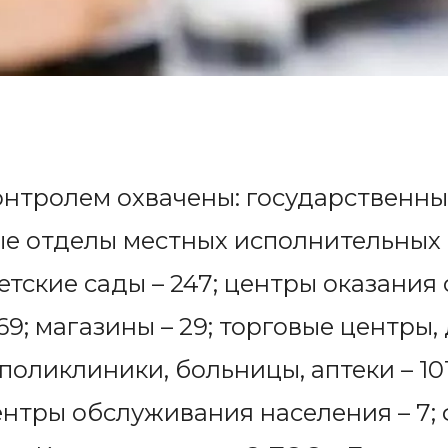
онтролем охвачены: государственн
е отделы местных исполнительных о
етские сады – 247; центры оказания
69; магазины – 29; торговые центры
; поликлиники, больницы, аптеки – 10
ентры обслуживания населения – 7; 