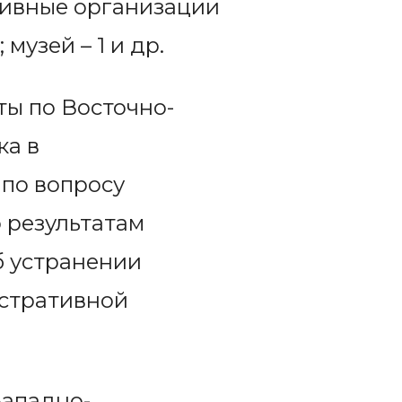
ртивные организации
 музей – 1 и др.
ты по Восточно-
ка в
по вопросу
 результатам
б устранении
истративной
Западно-