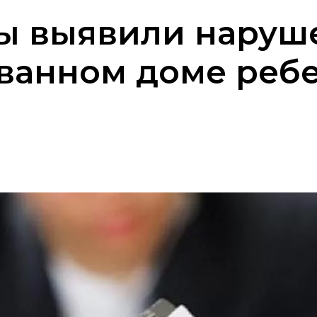
ы выявили наруш
анном доме ребен