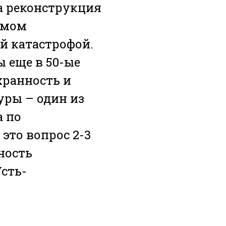
а реконструкция
амом
й катастрофой.
 еще в 50-ые
хранность и
ры – один из
а по
это вопрос 2-3
ность
сть-