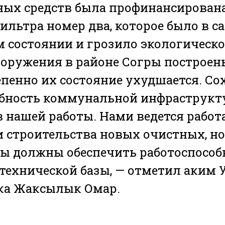
ных средств была профинансирован
ильтра номер два, которое было в с
 состоянии и грозило экологическо
оружения в районе Согры построены
епенно их состояние ухудшается. Со
бность коммунальной инфраструкту
 нашей работы. Нами ведется работ
 строительства новых очистных, но 
мы должны обеспечить работоспособ
ехнической базы, — отметил аким У
ка Жаксылык Омар.