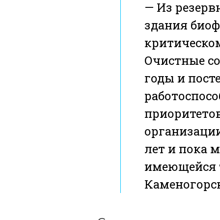
— Из резерв
здания биоф
критическом
Очистные со
годы и пост
работоспосо
приоритетов
организации
лет и пока 
имеющейся т
Каменогорс