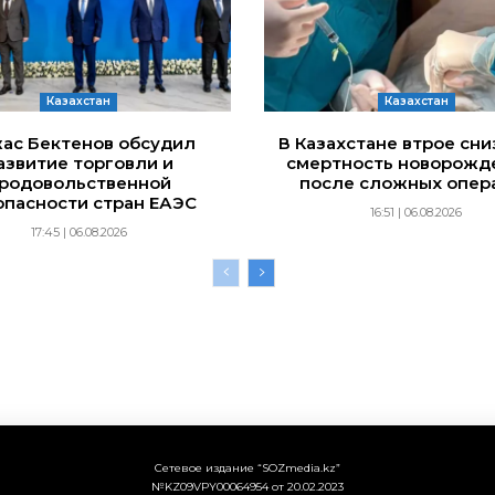
Казахстан
Казахстан
ас Бектенов обсудил
В Казахстане втрое сн
азвитие торговли и
смертность новорожд
родовольственной
после сложных опер
опасности стран ЕАЭС
16:51 | 06.08.2026
17:45 | 06.08.2026
Сетевое издание “SOZmedia.kz”
№KZ09VPY00064954 от 20.02.2023