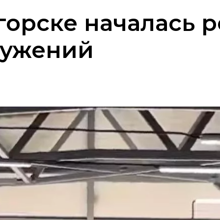
горске началась 
ружений