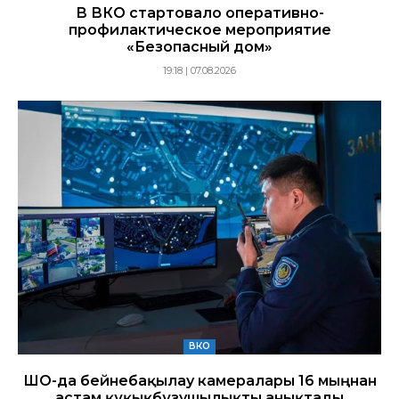
В ВКО стартовало оперативно-
профилактическое мероприятие
«Безопасный дом»
19:18 | 07.08.2026
ВКО
ШҚО-да бейнебақылау камералары 16 мыңнан
астам құқықбұзушылықты анықтады