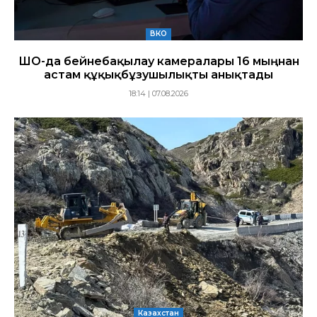
ВКО
ШҚО-да бейнебақылау камералары 16 мыңнан
астам құқықбұзушылықты анықтады
18:14 | 07.08.2026
Казахстан