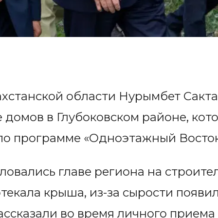
ахстанской области Нурымбет Сакта
 домов в Глубоковском районе, кото
по программе «Одноэтажный Восток
овались главе региона на строител
текала крыша, из-за сырости появил
ссказали во время личного приема 