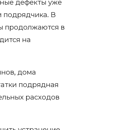
енные дефекты уже
 подрядчика. В
ты продолжаются в
дится на
инов, дома
татки подрядная
тельных расходов
шить устранение