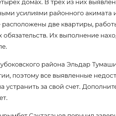
четырех домах. В трех из них выявл
ными усилиями районного акимата и
е расположены две квартиры, рабо
 обязательств. Их выполнение нахо
е.
лубоковского района Эльдар Тумаш
тии, поэтому все выявленные недос
а устранить за свой счет. Дополни
ет.
Нурымбет Сактаганов поручил завер