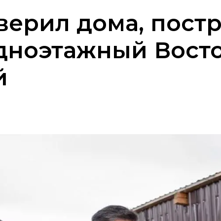
верил дома, пост
дноэтажный Восто
й