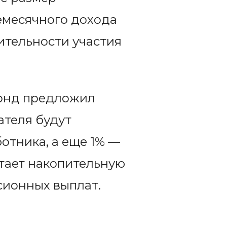
емесячного дохода
ительности участия
фонд предложил
ателя будут
отника, а еще 1% —
етает накопительную
сионных выплат.