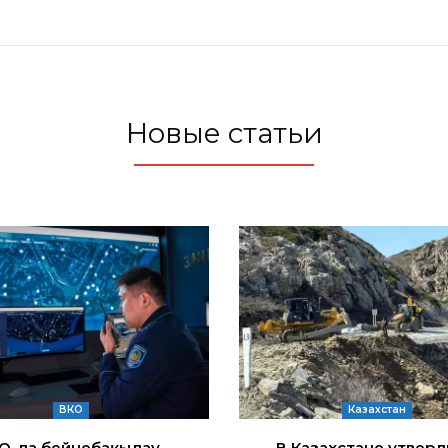
Новые статьи
ВКО
Казахстан
ҚО-да бейнебақылау
В Казахстане утвер