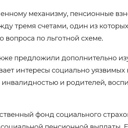
ленному механизму, пенсионные вз
ду тремя счетами, один из которы
вопроса по льготной схеме.
кже предложили дополнительно изу
вает интересы социально уязвимых 
с инвалидностью и родителей, восп
рственный фонд социального страх
 социальной пенсионной выплаты. Е