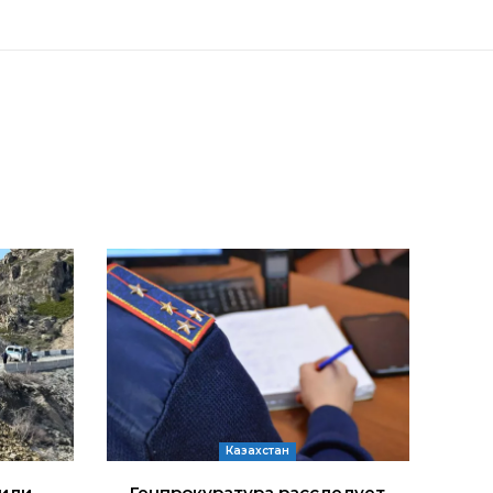
Казахстан
дили
Генпрокуратура расследует