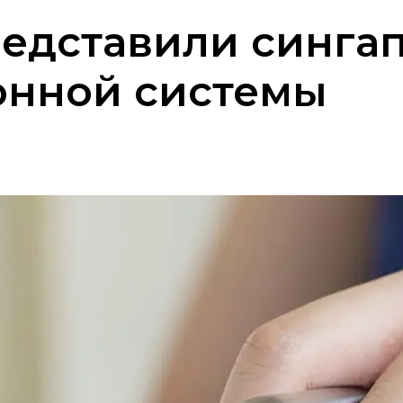
редставили синга
онной системы