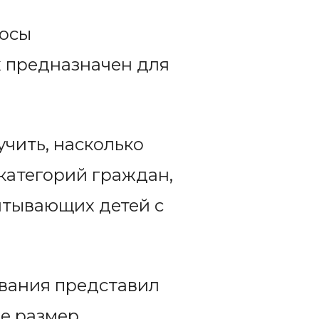
носы
х предназначен для
чить, насколько
категорий граждан,
итывающих детей с
ования представил
е размер