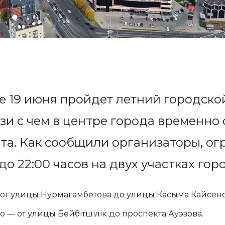
е 19 июня пройдет летний городско
вязи с чем в центре города временно
а. Как сообщили организаторы, ог
 до 22:00 часов на двух участках гор
 от улицы Нурмагамбетова до улицы Касыма Кайсено
 — от улицы Бейбітшілік до проспекта Ауэзова.