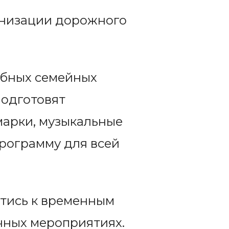
анизации дорожного
абных семейных
подготовят
марки, музыкальные
программу для всей
тись к временным
чных мероприятиях.