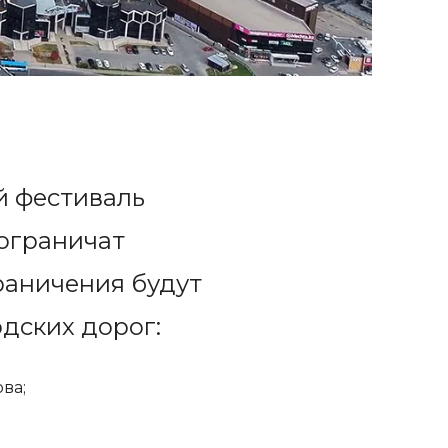
й фестиваль
 ограничат
раничения будут
одских дорог:
ва;