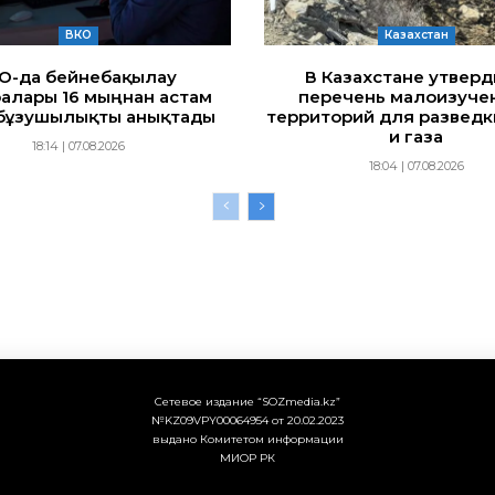
ВКО
Казахстан
ҚО-да бейнебақылау
В Казахстане утвер
алары 16 мыңнан астам
перечень малоизуче
бұзушылықты анықтады
территорий для разведк
и газа
18:14 | 07.08.2026
18:04 | 07.08.2026
Сетевое издание “SOZmedia.kz”
№KZ09VPY00064954 от 20.02.2023
выдано Комитетом информации
МИОР РК