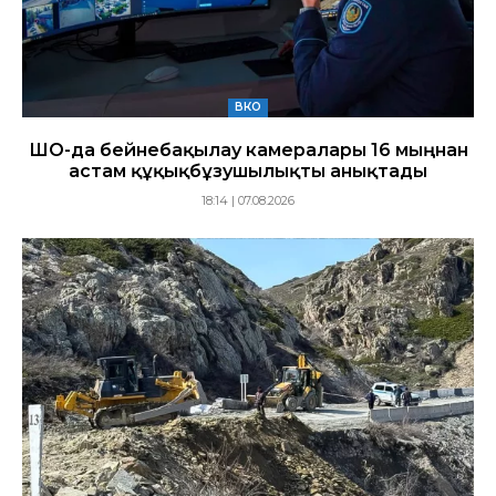
ВКО
ШҚО-да бейнебақылау камералары 16 мыңнан
астам құқықбұзушылықты анықтады
18:14 | 07.08.2026