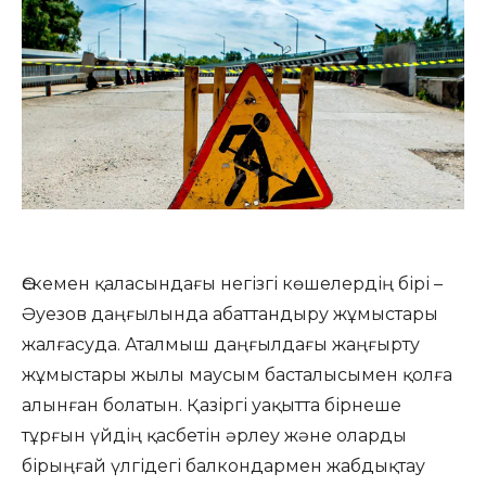
Өскемен қаласындағы негізгі көшелердің бірі –
Әуезов даңғылында абаттандыру жұмыстары
жалғасуда. Аталмыш даңғылдағы жаңғырту
жұмыстары жылы маусым басталысымен қолға
алынған болатын. Қазіргі уақытта бірнеше
тұрғын үйдің қасбетін әрлеу және оларды
бірыңғай үлгідегі балкондармен жабдықтау