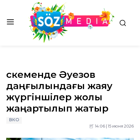
Өскеменде Әуезов
даңғылындағы жаяу
жүргіншілер жолы
жаңартылып жатыр
ВКО
14:06 | 15 июня 2026