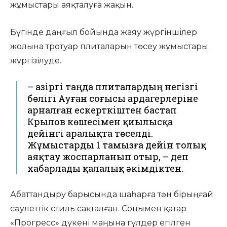
жұмыстары аяқталуға жақын.
Бүгінде даңғыл бойында жаяу жүргіншілер
жолына тротуар плиталарын төсеу жұмыстары
жүргізілуде.
– Қазіргі таңда плиталардың негізгі
бөлігі Ауған соғысы ардагерлеріне
арналған ескерткіштен бастап
Крылов көшесімен қиылысқа
дейінгі аралықта төселді.
Жұмыстарды 1 тамызға дейін толық
аяқтау жоспарланып отыр, – деп
хабарлады қалалық әкімдіктен.
Абаттандыру барысында шаһарға тән бірыңғай
сәулеттік стиль сақталған. Сонымен қатар
«Прогресс» дүкені маңына гүлдер егілген