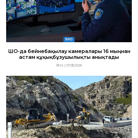
ВКО
ШҚО-да бейнебақылау камералары 16 мыңнан
астам құқықбұзушылықты анықтады
18:14 | 07.08.2026