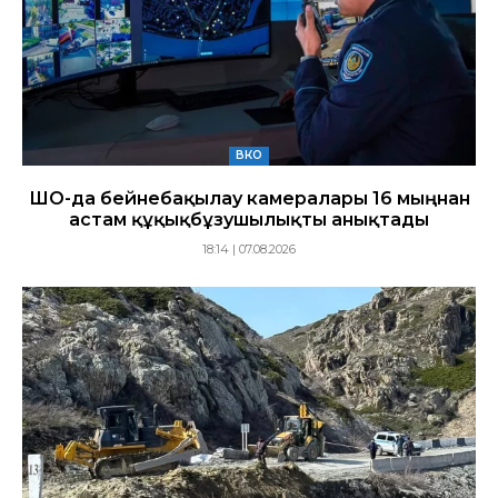
ВКО
ШҚО-да бейнебақылау камералары 16 мыңнан
астам құқықбұзушылықты анықтады
18:14 | 07.08.2026