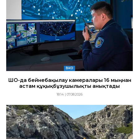
ВКО
ШҚО-да бейнебақылау камералары 16 мыңнан
астам құқықбұзушылықты анықтады
18:14 | 07.08.2026