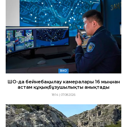
ВКО
ШҚО-да бейнебақылау камералары 16 мыңнан
астам құқықбұзушылықты анықтады
18:14 | 07.08.2026