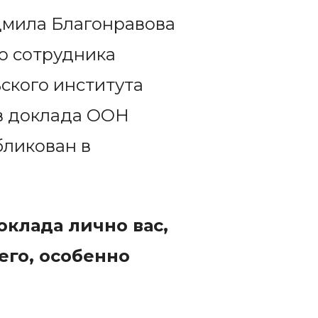
дмила Благонравова
о сотрудника
ского института
ов доклада ООН
бликован в
оклада лично вас,
его, особенно