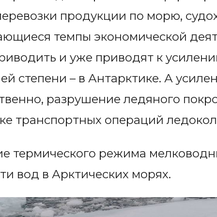
еревозки продукции по морю, судох
ающиеся темпы экономической деят
приводить и уже приводят к усилени
ей степени – в Антарктике. А усиле
ественно, разрушение ледяного пок
жке транспортных операций ледокол
ие термического режима мелководн
и вод в Арктических морях.