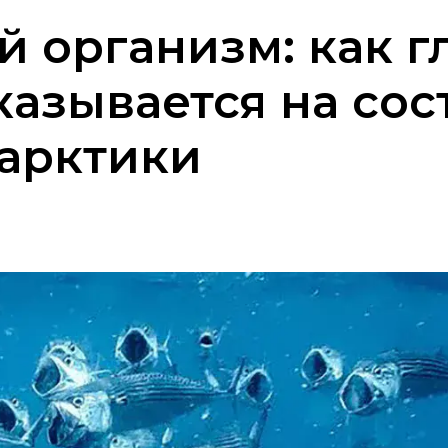
й организм: как г
казывается на со
тарктики