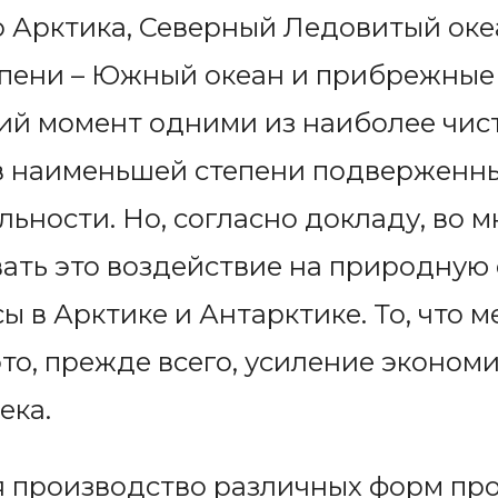
то Арктика, Северный Ледовитый ок
епени – Южный океан и прибрежные
ий момент одними из наиболее чис
 в наименьшей степени подвержен
льности. Но, согласно докладу, во м
ть это воздействие на природную 
ы в Арктике и Антарктике. То, что 
это, прежде всего, усиление эконом
ека.
я производство различных форм про