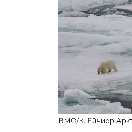
ВМО/К. Ейчиер
Арк