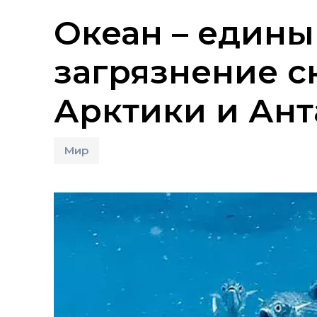
Океан – едины
загрязнение с
Арктики и Ан
Мир