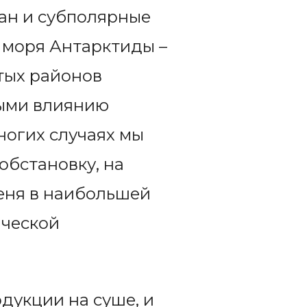
еан и субполярные
 моря Антарктиды –
тых районов
ными влиянию
ногих случаях мы
обстановку, на
меня в наибольшей
ической
дукции на суше, и