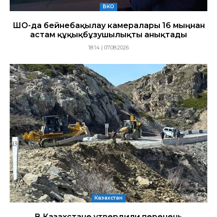
ВКО
ШҚО-да бейнебақылау камералары 16 мыңнан
астам құқықбұзушылықты анықтады
18:14 | 07.08.2026
Казахстан
В Казахстане утвердили перечень