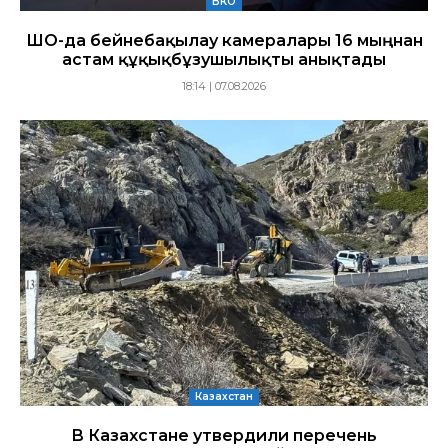
ВКО
ШҚО-да бейнебақылау камералары 16 мыңнан
астам құқықбұзушылықты анықтады
18:14 | 07.08.2026
Казахстан
В Казахстане утвердили перечень