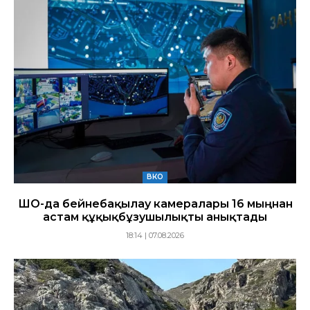
ВКО
ШҚО-да бейнебақылау камералары 16 мыңнан
астам құқықбұзушылықты анықтады
18:14 | 07.08.2026