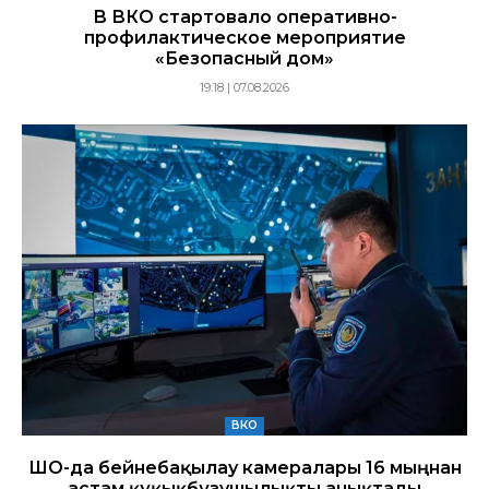
В ВКО стартовало оперативно-
профилактическое мероприятие
«Безопасный дом»
19:18 | 07.08.2026
ВКО
ШҚО-да бейнебақылау камералары 16 мыңнан
астам құқықбұзушылықты анықтады