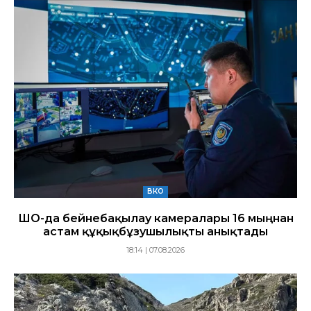
ВКО
ШҚО-да бейнебақылау камералары 16 мыңнан
астам құқықбұзушылықты анықтады
18:14 | 07.08.2026