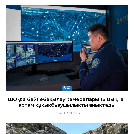
ВКО
ШҚО-да бейнебақылау камералары 16 мыңнан
астам құқықбұзушылықты анықтады
18:14 | 07.08.2026