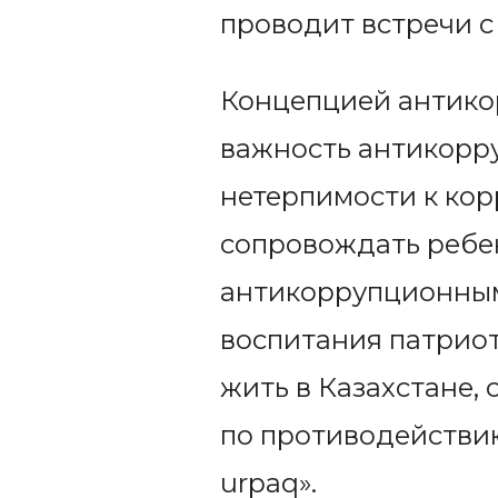
проводит встречи с
Концепцией антикор
важность антикорр
нетерпимости к ко
сопровождать ребе
антикоррупционным
воспитания патрио
жить в Казахстане,
по противодействию
urpaq».