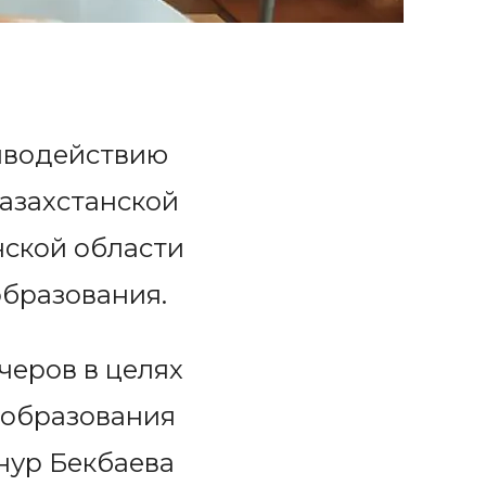
тиводействию
азахстанской
нской области
образования.
черов в целях
 образования
нур Бекбаева