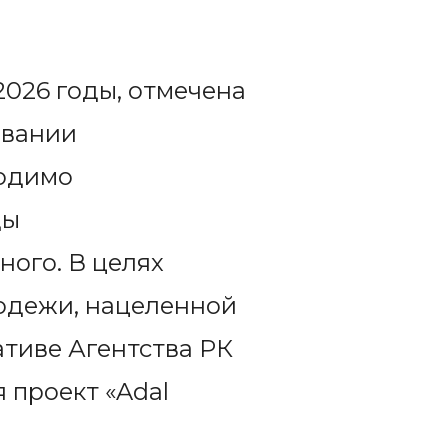
026 годы, отмечена
овании
ходимо
ды
ого. В целях
одежи, нацеленной
ативе Агентства РК
 проект «Adal