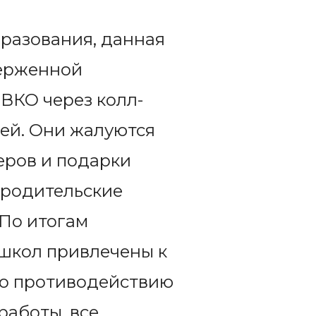
бразования, данная
верженной
ВКО через колл-
ей. Они жалуются
еров и подарки
 родительские
 По итогам
школ привлечены к
по противодействию
работы, все