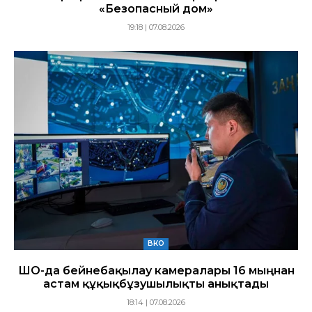
«Безопасный дом»
19:18 | 07.08.2026
ВКО
ШҚО-да бейнебақылау камералары 16 мыңнан
астам құқықбұзушылықты анықтады
18:14 | 07.08.2026