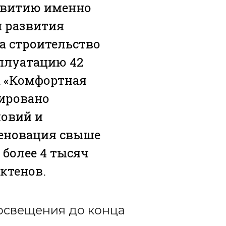
азвитию именно
и развития
а строительство
сплуатацию 42
а «Комфортная
зировано
ловий и
реновация свыше
 более 4 тысяч
ктенов.
освещения до конца