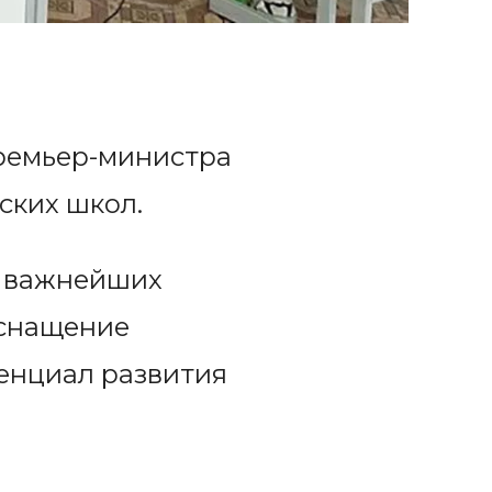
премьер-министра
ских школ.
ле важнейших
оснащение
енциал развития