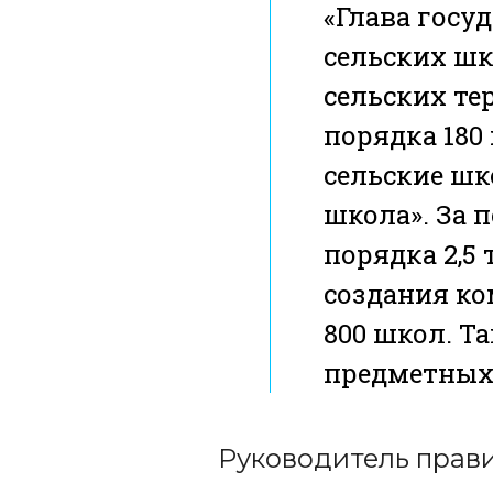
«Глава госу
сельских шк
сельских те
порядка 180
сельские шк
школа». За 
порядка 2,5
создания ко
800 школ. Т
предметных 
Руководитель прав