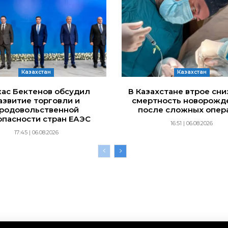
Казахстан
Казахстан
ас Бектенов обсудил
В Казахстане втрое сн
азвитие торговли и
смертность новорожд
родовольственной
после сложных опер
опасности стран ЕАЭС
16:51 | 06.08.2026
17:45 | 06.08.2026