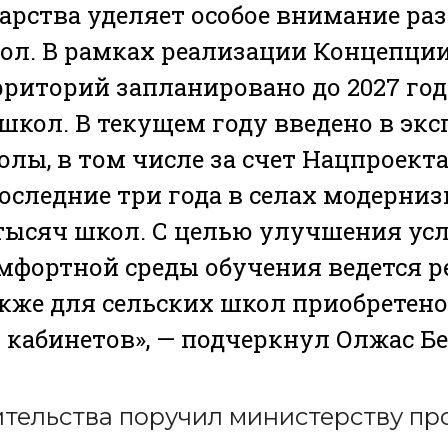
дарства уделяет особое внимание р
ол. В рамках реализации Концепци
рриторий запланировано до 2027 год
 школ. В текущем году введено в эк
олы, в том числе за счет Нацпроект
последние три года в селах модерни
 тысяч школ. С целью улучшения ус
мфортной среды обучения ведется 
акже для сельских школ приобретено
кабинетов», — подчеркнул Олжас Бе
ительства поручил министерству пр