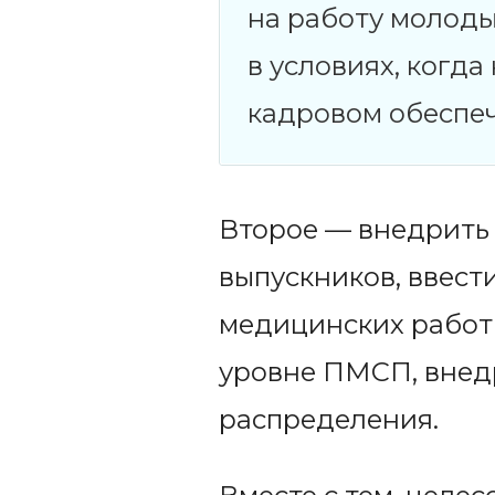
на работу молоды
в условиях, когд
кадровом обеспе
Второе — внедрить 
выпускников, ввест
медицинских работн
уровне ПМСП, внед
распределения.