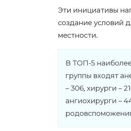
Эти инициативы на
создание условий д
местности.
В ТОП-5 наиболе
группы входят ан
– 306, хирурги – 2
ангиохирурги – 4
родовспоможения: