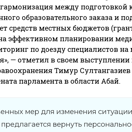
 гармонизация между подготовкой 
нного образовательного заказа и по
чет средств местных бюджетов (гран
 на эффективном планировании мед
иторинг по доезду специалистов на 
ся», — отметил в своем выступлении
равоохранения Тимур Султангазиев
ената парламента в области Абай.
венных мер для изменения ситуаци
 предлагается вернуть персональн