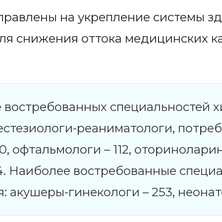
правлены на укрепление системы з
ля снижения оттока медицинских к
е востребованных специальностей 
естезиологи-реаниматологи, потреб
10, офтальмологи – 112, оториноларин
4. Наиболее востребованные специ
 акушеры-гинекологи – 253, неонато