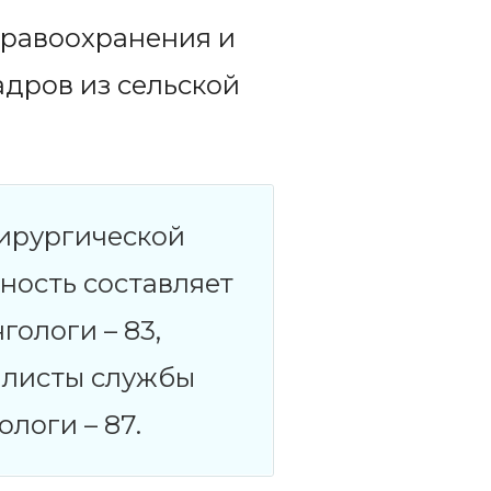
дравоохранения и
адров из сельской
хирургической
ность составляет
гологи – 83,
алисты службы
логи – 87.