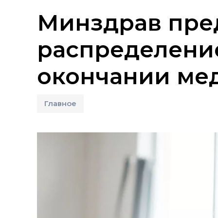
Минздрав пред
распределени
окончании ме
Главное