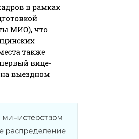
кадров в рамках
дготовкой
ты МИО), что
ицинских
места также
 первый вице-
 на выездном
и министерством
ое распределение