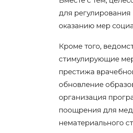
Вместе с тем, целе
для регулирования
оказанию мер соци
Кроме того, ведомс
стимулирующие мер
престижа врачебной
обновление образо
организация прогр
поощрения для мед
нематериального с