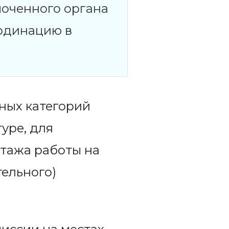
моченного органа
ординацию в
ных категорий
уре, для
стажа работы на
ельного)