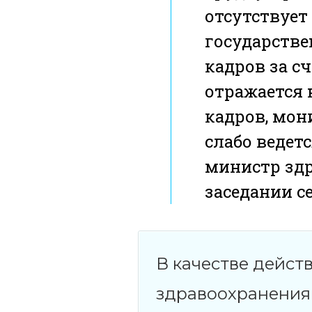
отсутствует
государстве
кадров за с
отражается
кадров, мон
слабо ведет
министр зд
заседании с
В качестве дейст
здравоохранения