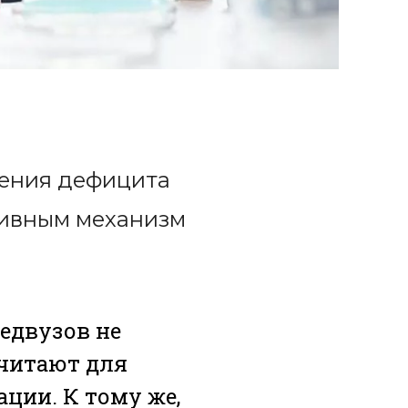
шения дефицита
тивным механизм
едвузов не
очитают для
ции. К тому же,