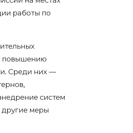
миссии на местах
ции работы по
нительных
 и повышению
и. Среди них —
тернов,
внедрение систем
 другие меры