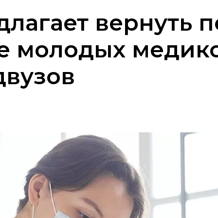
лагает вернуть 
е молодых медико
двузов