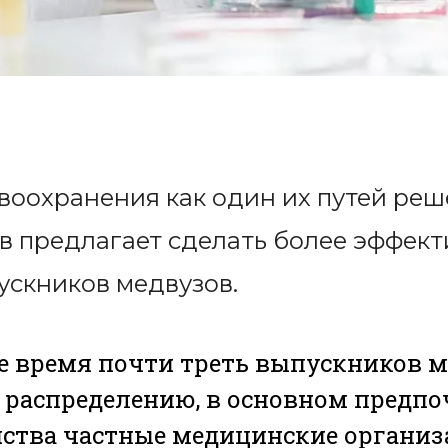
воохранения как один их путей ре
в предлагает сделать более эффек
ускников медвузов.
е время почти треть выпускников м
 распределению, в основном предп
ства частные медицинские организа