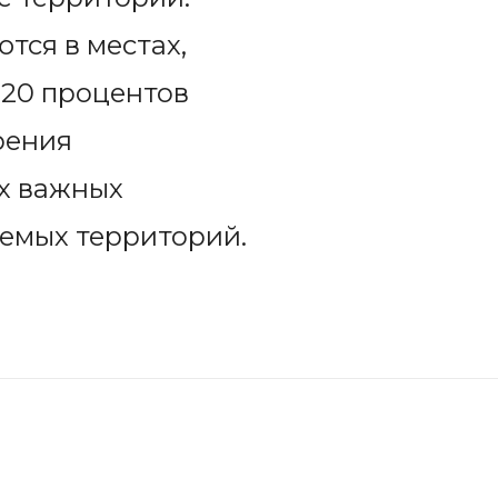
тся в местах,
 20 процентов
рения
х важных
емых территорий.