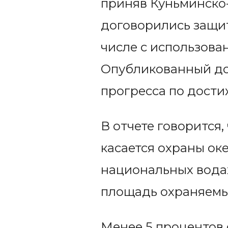
приняв Куньминско
договорились защит
числе с использова
Опубликованный д
прогресса по дости
В отчете говорится,
касается охраны ок
национальных вода
площадь охраняемых
Менее 5 процентов 