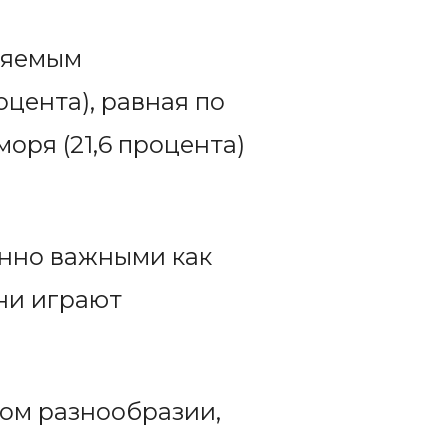
аняемым
оцента), равная по
оря (21,6 процента)
нно важными как
Они играют
ком разнообразии,