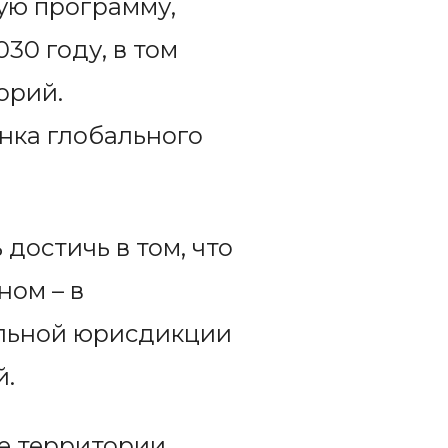
ую программу,
30 году, в том
орий.
нка глобального
 достичь в том, что
ном – в
альной юрисдикции
й.
е территории.