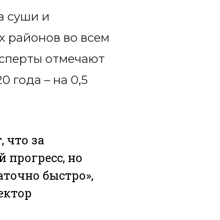
а суши и
х районов во всем
ксперты отмечают
 года – на 0,5
 что за
 прогресс, но
аточно быстро»,
ектор