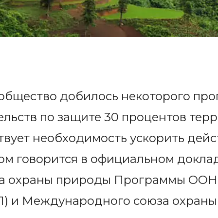
бщество добилось некоторого прог
льств по защите 30 процентов тер
ствует необходимость ускорить дейс
том говорится в официальном докла
га охраны природы Программы ООН
 и Международного союза охраны