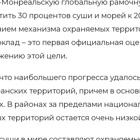
-Монреальскую глобальную рамочн
ить 30 процентов суши и морей к 20
нием механизма охраняемых террит
оклад
–
это
первая официальная оце
жению этой цели.
 что наибольшего прогресса удалось
еанских территорий, причем в основ
х. В районах за пределами национ
 территорий остается очень низко
суши в мире составляют охраняемы