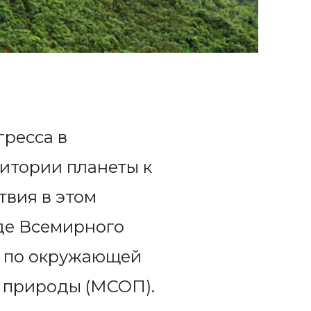
ресса в
ритории планеты к
твия в этом
де Всемирного
 по окружающей
 природы (МСОП).