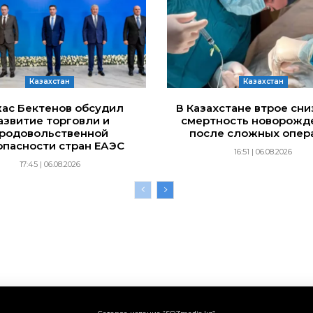
Казахстан
Казахстан
ас Бектенов обсудил
В Казахстане втрое сн
азвитие торговли и
смертность новорожд
родовольственной
после сложных опер
опасности стран ЕАЭС
16:51 | 06.08.2026
17:45 | 06.08.2026