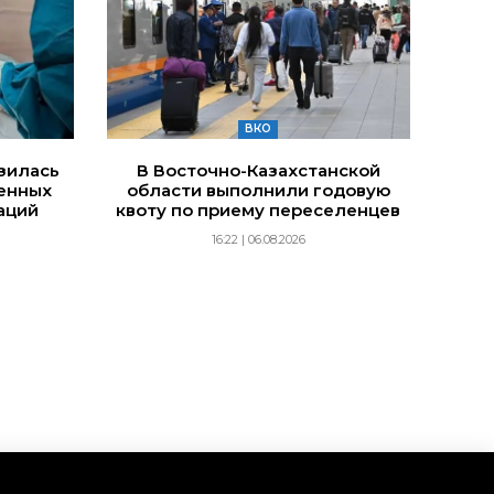
ВКО
изилась
В Восточно-Казахстанской
енных
области выполнили годовую
аций
квоту по приему переселенцев
16:22 | 06.08.2026