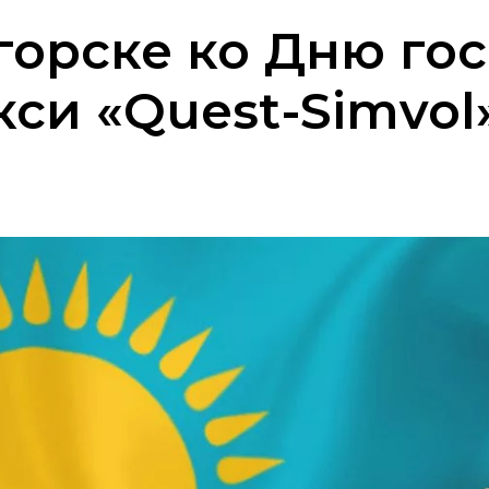
горске ко Дню го
кси «Quest-Simvol