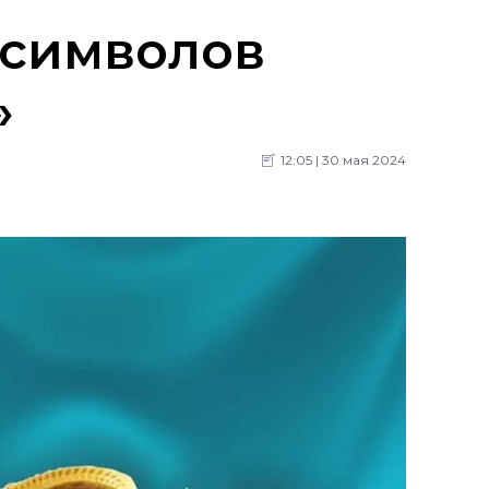
ссимволов
»
12:05 | 30 мая 2024