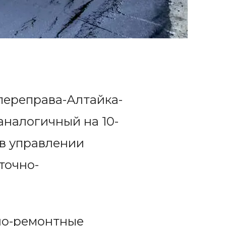
переправа-Алтайка-
аналогичный на 10-
 в управлении
точно-
но-ремонтные