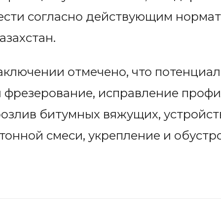
ести согласно действующим норма
азахстан.
аключении отмечено, что потенциа
и фрезерование, исправление профи
розлив битумных вяжущих, устройст
тонной смеси, укрепление и обустр