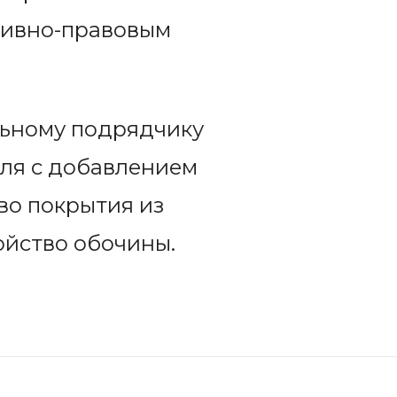
тивно-правовым
льному подрядчику
ля с добавлением
во покрытия из
ойство обочины.