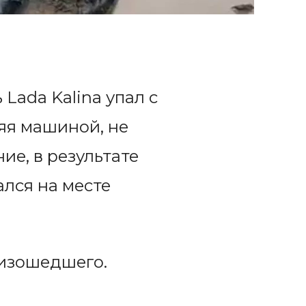
Lada Kalina упал с
яя машиной, не
ие, в результате
ался на месте
оизошедшего.