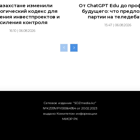
Казахстане изменили
От ChatGPT Edu до про
огический кодекс для
будущего: что предл
ения инвестпроектов и
партии на теледеба
силения контроля
15:47 | 06.08.2026
16:10 | 06.08.2026
Сетевое издание “SOZmedia.kz”
№KZ09VPY00064954 от 20.02.2023
выдано Комитетом информации
МИОР РК