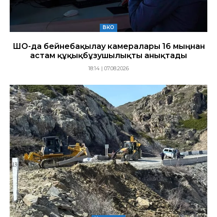
ВКО
ШҚО-да бейнебақылау камералары 16 мыңнан
астам құқықбұзушылықты анықтады
18:14 | 07.08.2026