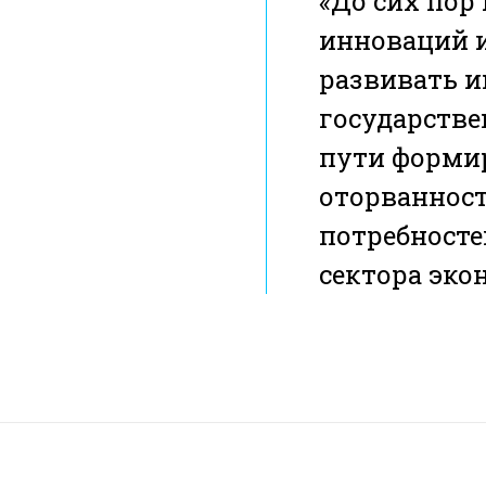
«До сих пор
инноваций и
развивать и
государстве
пути форми
оторваннос
потребносте
сектора экон