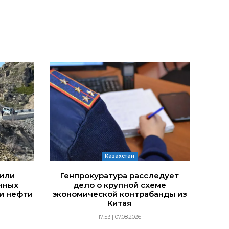
Казахстан
дили
Генпрокуратура расследует
нных
дело о крупной схеме
и нефти
экономической контрабанды из
Китая
17:53 | 07.08.2026