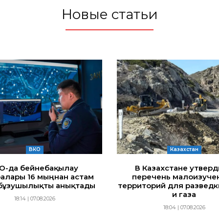
Новые статьи
ВКО
Казахстан
ҚО-да бейнебақылау
В Казахстане утвер
алары 16 мыңнан астам
перечень малоизуче
бұзушылықты анықтады
территорий для разведк
и газа
18:14 | 07.08.2026
18:04 | 07.08.2026