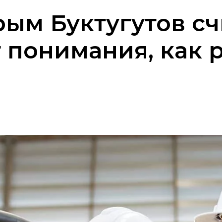
ым Буктугутов счи
т понимания, как 