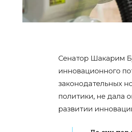
Сенатор Шакарим Бу
инновационного пот
законодательных н
политики, не дала 
развитии инноваций