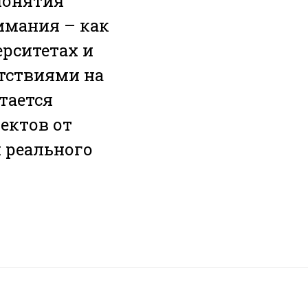
понятия
имания – как
рситетах и
тствиями на
тается
ектов от
 реального