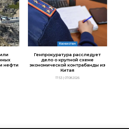
Казахстан
дили
Генпрокуратура расследует
нных
дело о крупной схеме
и нефти
экономической контрабанды из
Китая
17:53 | 07.08.2026