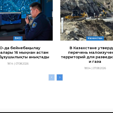
ВКО
Казахстан
ҚО-да бейнебақылау
В Казахстане утвер
алары 16 мыңнан астам
перечень малоизуче
бұзушылықты анықтады
территорий для разведк
и газа
18:14 | 07.08.2026
18:04 | 07.08.2026