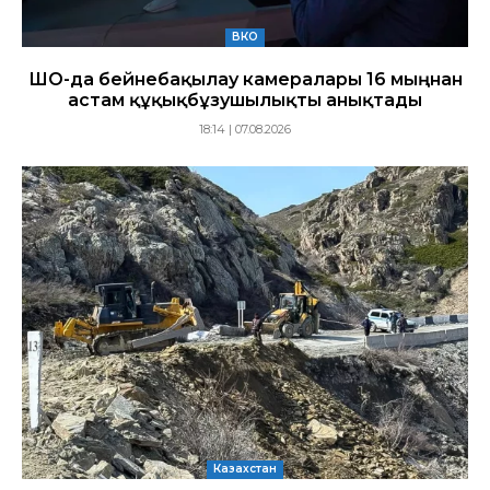
ВКО
ШҚО-да бейнебақылау камералары 16 мыңнан
астам құқықбұзушылықты анықтады
18:14 | 07.08.2026
Казахстан