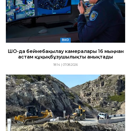
ВКО
ШҚО-да бейнебақылау камералары 16 мыңнан
астам құқықбұзушылықты анықтады
18:14 | 07.08.2026