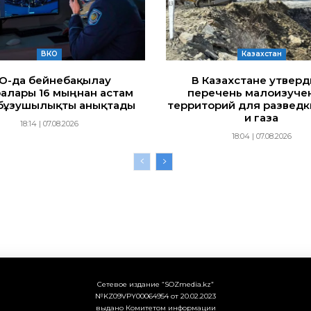
ВКО
Казахстан
ҚО-да бейнебақылау
В Казахстане утвер
алары 16 мыңнан астам
перечень малоизуче
бұзушылықты анықтады
территорий для разведк
и газа
18:14 | 07.08.2026
18:04 | 07.08.2026
Сетевое издание “SOZmedia.kz”
№KZ09VPY00064954 от 20.02.2023
выдано Комитетом информации