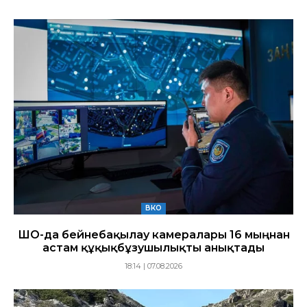
ВКО
ШҚО-да бейнебақылау камералары 16 мыңнан
астам құқықбұзушылықты анықтады
18:14 | 07.08.2026