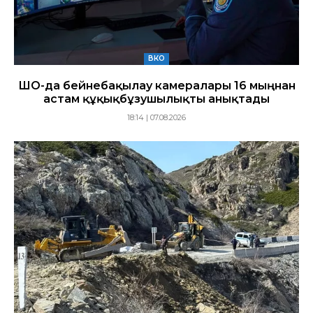
ВКО
ШҚО-да бейнебақылау камералары 16 мыңнан
астам құқықбұзушылықты анықтады
18:14 | 07.08.2026