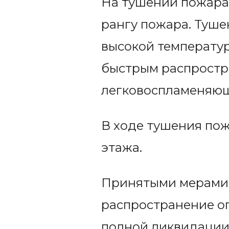
На тушении пожара
рангу пожара. Туш
высокой температур
быстрым распростра
легковоспламеняющ
В ходе тушения по
этажа.
Принятыми мерами в
распространение о
полной ликвидации 