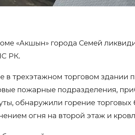
оме «Акшын» города Семей ликвидир
С РК.
 в трехэтажном торговом здании п
ервые пожарные подразделения, пр
уты, обнаружили горение торговых 
нением огня на второй этаж и кров