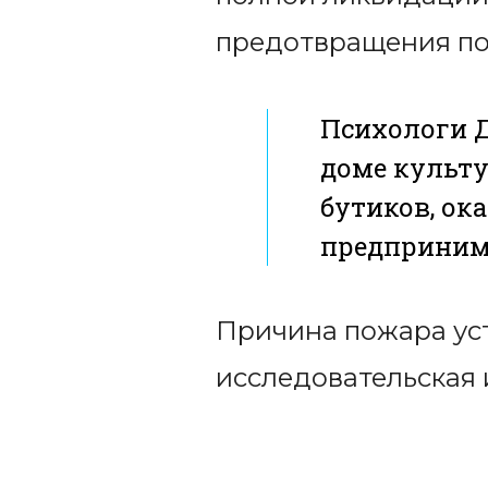
предотвращения по
Психологи Д
доме культу
бутиков, ок
предприним
Причина пожара уст
исследовательская