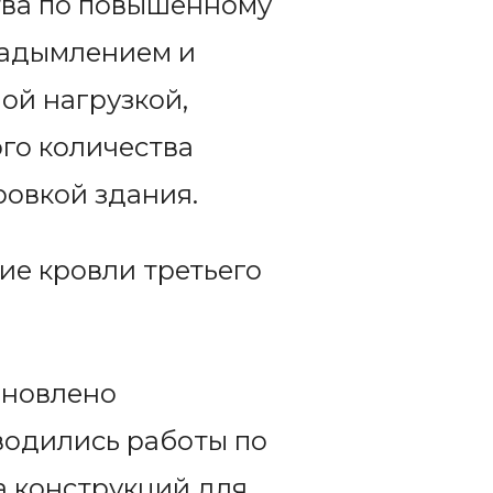
тва по повышенному
задымлением и
ой нагрузкой,
го количества
овкой здания.
ие кровли третьего
ановлено
водились работы по
а конструкций для