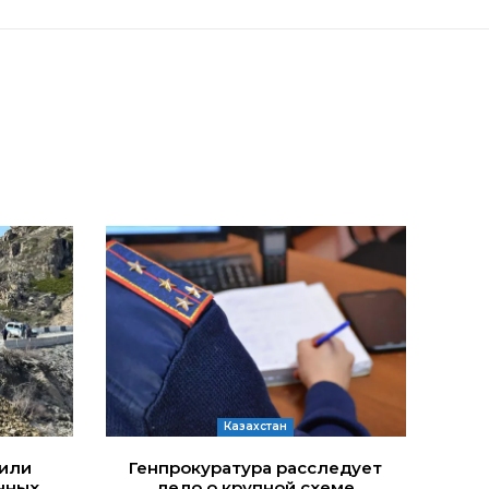
Казахстан
дили
Генпрокуратура расследует
нных
дело о крупной схеме