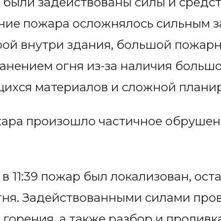
 были задействованы силы и средс
ение пожара осложнялось сильным 
ой внутри здания, большой пожарн
нением огня из-за наличия большо
ихся материалов и сложной планир
жара произошло частичное обрушен
 11:39 пожар был локализован, ост
гня. Задействованными силами про
горения, а также разбор и проливк