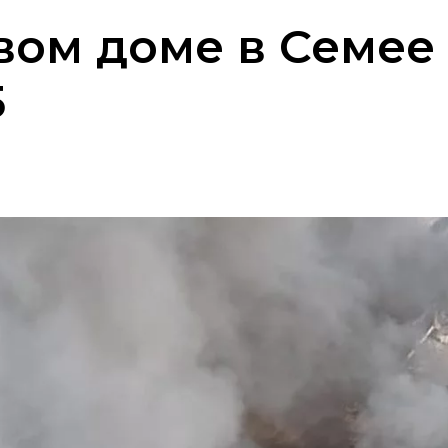
вом доме в Семее
5