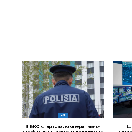
ВКО
В ВКО стартовало оперативно-
Ш
профилактическое мероприятие
камер