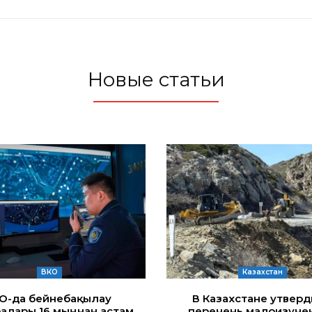
Новые статьи
ВКО
Казахстан
ҚО-да бейнебақылау
В Казахстане утвер
алары 16 мыңнан астам
перечень малоизуче