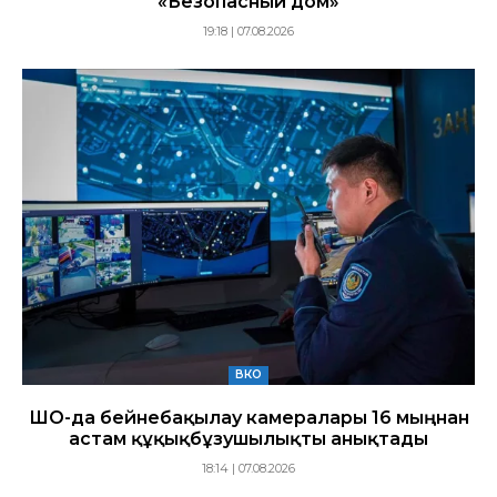
«Безопасный дом»
19:18 | 07.08.2026
ВКО
ШҚО-да бейнебақылау камералары 16 мыңнан
астам құқықбұзушылықты анықтады
18:14 | 07.08.2026