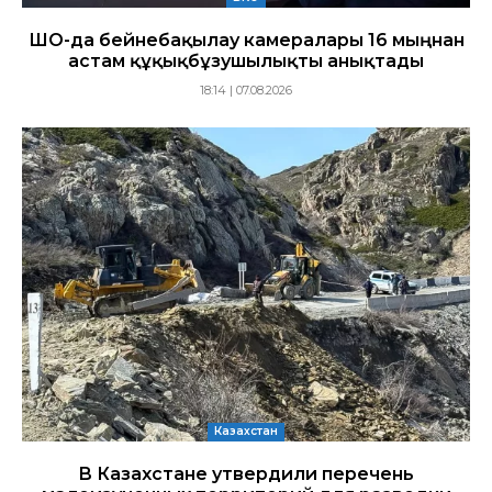
ШҚО-да бейнебақылау камералары 16 мыңнан
астам құқықбұзушылықты анықтады
18:14 | 07.08.2026
Казахстан
В Казахстане утвердили перечень