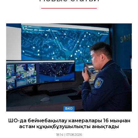
ВКО
ШҚО-да бейнебақылау камералары 16 мыңнан
астам құқықбұзушылықты анықтады
18:14 | 07.08.2026