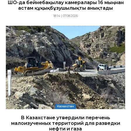
ШҚО-да бейнебақылау камералары 16 мыңнан
астам құқықбұзушылықты анықтады
18:14 | 07.08.2026
Казахстан
В Казахстане утвердили перечень
малоизученных территорий для разведки
нефти и газа