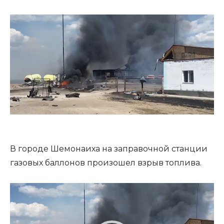
В городе Шемонаиха на заправочной станции
газовых баллонов произошел взрыв топлива.
В
и
д