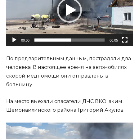
е
о
п
л
е
00:00
00:05
е
р
По предварительным данным, пострадали два
человека. В настоящее время на автомобилях
скорой медпомощи они отправлены в
больницу.
На место выехали спасатели ДЧС ВКО, аким
Шемонаихинского района Григорий Акулов.