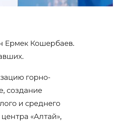
н Ермек Кошербаев.
вавших.
зацию горно-
е, создание
лого и среднего
 центра «Алтай»,