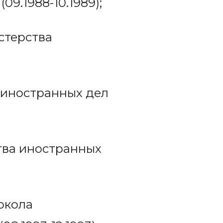
9.1988-10.1989);
стерства
 иностранных дел
тва иностранных
окола