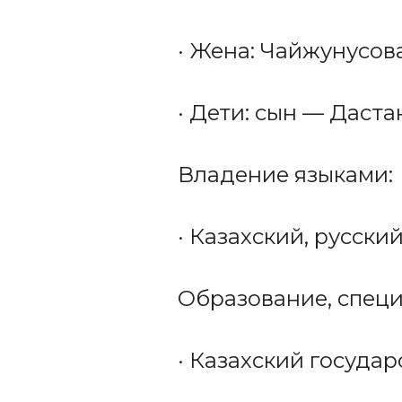
· Жена: Чайжунусо
· Дети: сын — Дастан 
Владение языками:
· Казахский, русски
Образование, специ
· Казахский государ