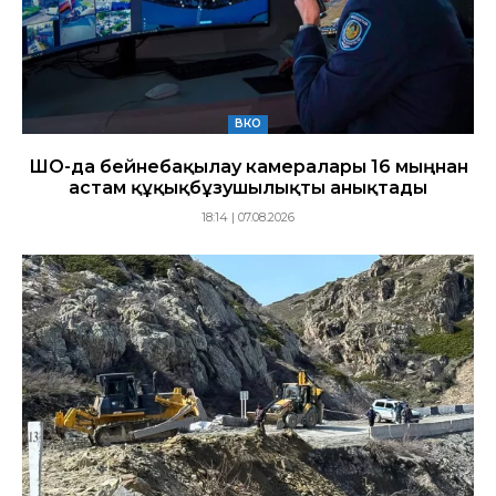
ВКО
ШҚО-да бейнебақылау камералары 16 мыңнан
астам құқықбұзушылықты анықтады
18:14 | 07.08.2026